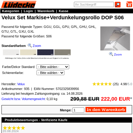
Kategorien
|
Login
|
Warenkorb
|
Kasse
Velux Set Markise+Verdunkelungsrollo DOP S06
Passend für folgende Typen: GGU, GGL, GPU, GPL, GHU, GHL,
GTU, GTL, GXU, GXL
Passend für folgende Größen: S06
Standardfarben
Zoom
Zoom
Farbe/Dekor Standard:
Schienenfarbe:
Hersteller:
Velux
(
25
)
4.98
/
5.0
Artikelnummer:
935
| EAN-Nummer:
5702325839956
Lieferung bei heutigem Zahlungseingang: ca. 14.08.2026
299,88 EUR
222,00 EUR
*
Gewicht bzw. Volumengewicht
: 0,10 kg
Menge:
Produktbewertungen - Verifizierte Käufe
20.08.2024