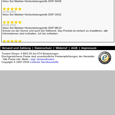
Velux Set Markise+Verdunkelungsrollo DOP SK08
11.08.2024
Velux Set Markise+Verdunkelungsrollo DOP CK02
20.06.2023
Velux Set Markise+Verdunkelungsrollo DOP MK10
Schutz vor der Sonne und auch bei Vollmond. Das Produkt ist einfach zu installieren, alle
Informationen sind enthalten. Ich bin zufrieden.
11.10.2022
Velux Set Markise+Verdunkelungsrollo DOP MK06
Versand und Zahlung
|
Datenschutz
|
Widerruf
|
AGB
|
Impressum
Trusted Shops:
4.88
/
5.00
bei
674
Bewertungen
Durchgestrichene Preise sind unverbindliche Preisempfehlungen der Hersteller
02.06.2022
*
Alle Preise inkl. MwSt -
zzgl. Versandkosten
Velux Set Markise+Verdunkelungsrollo DOP C04
Copyright © 1997-2026
Lüdecke Dachbaustoffe
Die direkte Behandlung meines Anliegen.
31.05.2022
Velux Set Markise+Verdunkelungsrollo DOP C04
Die Kulanz Ihrer Firma
29.06.2021
Velux Set Markise+Verdunkelungsrollo DOP P10
alles Top, jederzeit wieder
29.06.2021
Velux Set Markise+Verdunkelungsrollo DOP F04
alles Top, jederzeit wieder