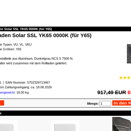
den Solar SSL YK65 0000K (für Y65)
laden Solar SSL YK65 0000K (für Y65)
de Typen: VU, VL, VKU
de Größen: Y65
etallteile aus Aluminium, Dunkelgrau NCS S 7500-N.
ter wird zusammen mit dem Rollladen geliefert.
1
| EAN-Nummer:
5702329713467
igem Zahlungseingang: ca. 18.08.2026
917,49 EUR
6
mengewicht
: 18,00 kg
Menge:
e