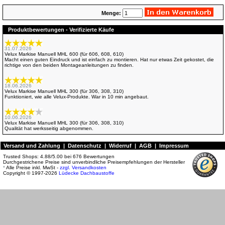
Menge:
Produktbewertungen - Verifizierte Käufe
31.07.2026
Velux Markise Manuell MHL 600 (für 606, 608, 610)
Macht einen guten Eindruck und ist einfach zu montieren. Hat nur etwas Zeit gekostet, die
richtige von den beiden Montageanleitungen zu finden.
18.06.2026
Velux Markise Manuell MHL 300 (für 306, 308, 310)
Funktioniert, wie alle Velux-Produkte. War in 10 min angebaut.
10.06.2026
Velux Markise Manuell MHL 300 (für 306, 308, 310)
Qualität hat werksseitig abgenommen.
Versand und Zahlung
|
Datenschutz
|
Widerruf
|
AGB
|
Impressum
29.05.2026
Velux Markise Manuell MHL M00 (für M04, M06, M08, M10)
Trusted Shops:
4.88
/
5.00
bei
676
Bewertungen
Durchgestrichene Preise sind unverbindliche Preisempfehlungen der Hersteller
*
Alle Preise inkl. MwSt -
zzgl. Versandkosten
Copyright © 1997-2026
Lüdecke Dachbaustoffe
22.09.2025
Velux Markise Manuell MHL SK00 (für SK06, SK08, SK10)
mege gute abwicklung und top lieferservice
26.08.2025
Velux Markise Manuell MHL S00 (für S06, S08, S10)
Ersatz für ein bei einem Sturm beschädigtes Rollo. Damals auch bei Lüdecke gekauft.
Schnelle und reibungslose Abwicklung. Original Velux-Rollo.