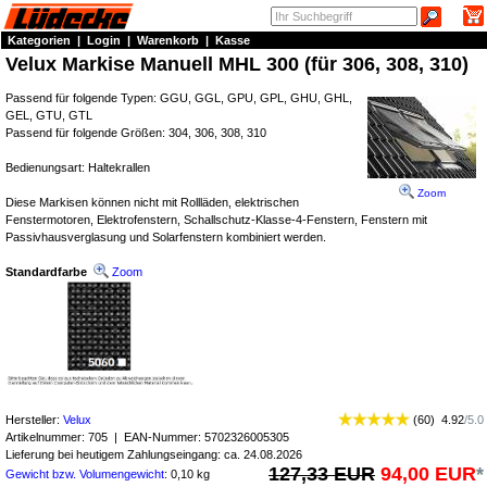
Kategorien
|
Login
|
Warenkorb
|
Kasse
Velux Markise Manuell MHL 300 (für 306, 308, 310)
Passend für folgende Typen: GGU, GGL, GPU, GPL, GHU, GHL,
GEL, GTU, GTL
Passend für folgende Größen: 304, 306, 308, 310
Bedienungsart: Haltekrallen
Zoom
Diese Markisen können nicht mit Rollläden, elektrischen
Fenstermotoren, Elektrofenstern, Schallschutz-Klasse-4-Fenstern, Fenstern mit
Passivhausverglasung und Solarfenstern kombiniert werden.
Standardfarbe
Zoom
Hersteller:
Velux
(
60
)
4.92
/
5.0
Artikelnummer:
705
| EAN-Nummer:
5702326005305
Lieferung bei heutigem Zahlungseingang: ca. 24.08.2026
127,33 EUR
94,00 EUR
*
Gewicht bzw. Volumengewicht
: 0,10 kg