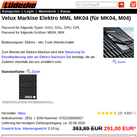
Kategorien
|
Login
|
Warenkorb
|
Kasse
Velux Markise Elektro MML MK04 (für MK04, M04)
Passend für folgende Typen: GGU, GGL, GPU, GPL
Passend für folgende Größen: MK04, M04
Bedienungsart: Elektro - inkl. Funk-Wandschalter
Zum Betrieb der Elektro-Markise wird eine
Steuerung für
Einzelbedienung oder ein Elektro-Nachrüst-Set
benötigt, die als
Zubehör ebenfalls bei uns erhältlich sind.
Zoom
Standardfarbe
Zoom
Hersteller:
Velux
(
7
)
4.83
/
5.0
Artikelnummer:
2831
| EAN-Nummer:
5702326560927
Lieferung bei heutigem Zahlungseingang: ca. 20.08.2026
393,89 EUR
291,00 EUR
*
Gewicht bzw. Volumengewicht
: 0,10 kg