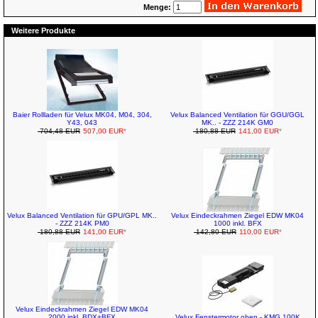
Menge:
Weitere Produkte
Baier Rollladen für Velux MK04, M04, 304,
Velux Balanced Ventilation für GGU/GGL
Y43, 043
MK.. - ZZZ 214K GM0
704,48 EUR
507,00 EUR
*
180,88 EUR
141,00 EUR
*
Velux Balanced Ventilation für GPU/GPL MK..
Velux Eindeckrahmen Ziegel EDW MK04
- ZZZ 214K PM0
1000 inkl. BFX
180,88 EUR
141,00 EUR
*
142,80 EUR
110,00 EUR
*
Velux Eindeckrahmen Ziegel EDW MK04
2000 inkl. BDX+BFX
Velux Fenstermotor oben - KMG 100K