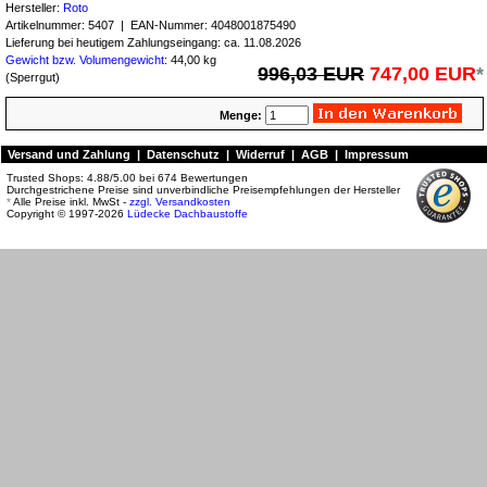
Hersteller:
Roto
Artikelnummer:
5407
| EAN-Nummer:
4048001875490
Lieferung bei heutigem Zahlungseingang: ca. 11.08.2026
Gewicht bzw. Volumengewicht
: 44,00 kg
996,03 EUR
747,00 EUR
*
(Sperrgut)
Menge:
Versand und Zahlung
|
Datenschutz
|
Widerruf
|
AGB
|
Impressum
Trusted Shops:
4.88
/
5.00
bei
674
Bewertungen
Durchgestrichene Preise sind unverbindliche Preisempfehlungen der Hersteller
*
Alle Preise inkl. MwSt -
zzgl. Versandkosten
Copyright © 1997-2026
Lüdecke Dachbaustoffe