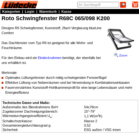
Kategorien
|
Login
|
Warenkorb
|
Kasse
Roto Schwingfenster R68C 065/098 K200
Designo R6 Schwingfenster, Kunststoff, 2fach Verglasung blueLine
Comfort
Das Dachfenster vom Typ R6 ist geeignet für alle Wohn- und
Feuchträume.
Zoom
Für den Einbau wird ein
Eindeckrahmen
benötigt, der ebenfalls bei
uns erhältlich ist.
Merkmale:
Optimales Lüftungsfenster durch mittig schwingenden Fensterflügel
Effektive Lüftung von Nebenräumen und bei Verwendung in Kombinationseinbauten
Faserverstärktes Kunststoff-Hohlkammerprofil für eine lange Lebensdauer und mehr
Energieeffizienz
Technische Daten und Maße:
Außenmaße des Blendrahmens BxH:
54x78cm
Zugelassener Dachneigungsbereich:
15°-79°
Wärmedurchgangskoeffizient U
:
2
1,1 W/(m
K)
w
Schallschutzklasse:
Klasse 2
Gesamtenergiedurchlassgrad g:
0,52
Sicherheit:
ESG außen / VSG innen