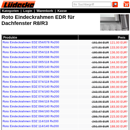
Kategorien
|
Login
|
Warenkorb
|
Kasse
Roto Eindeckrahmen EDR für
Dachfenster R8/R3
Produkte
Preis
Roto Eindeckrahmen EDZ 054/078 Rx200
161,84 EUR
121,00 EUR
*
Roto Eindeckrahmen EDZ 054/098 Rx200
177,31 EUR
133,00 EUR
*
Roto Eindeckrahmen EDZ 054/118 Rx200
180,88 EUR
136,00 EUR
*
Roto Eindeckrahmen EDZ 065/098 Rx200
180,88 EUR
136,00 EUR
*
Roto Eindeckrahmen EDZ 065/118 Rx200
191,59 EUR
144,00 EUR
*
Roto Eindeckrahmen EDZ 065/140 Rx200
207,06 EUR
155,00 EUR
*
Roto Eindeckrahmen EDZ 065/180 Rx200
251,09 EUR
188,00 EUR
*
Roto Eindeckrahmen EDZ 074/098 Rx200
165,41 EUR
124,00 EUR
*
Roto Eindeckrahmen EDZ 074/118 Rx200
199,92 EUR
150,00 EUR
*
Roto Eindeckrahmen EDZ 074/140 Rx200
213,01 EUR
160,00 EUR
*
Roto Eindeckrahmen EDZ 074/160 Rx200
243,95 EUR
183,00 EUR
*
Roto Eindeckrahmen EDZ 074/180 Rx200
253,47 EUR
190,00 EUR
*
Roto Eindeckrahmen EDZ 094/118 Rx200
218,96 EUR
164,00 EUR
*
Roto Eindeckrahmen EDZ 094/140 Rx200
243,95 EUR
183,00 EUR
*
Roto Eindeckrahmen EDZ 094/160 Rx200
253,47 EUR
190,00 EUR
*
Roto Eindeckrahmen EDZ 094/180 Rx200
286,79 EUR
215,00 EUR
*
Roto Eindeckrahmen EDZ 114/118 Rx200
243,95 EUR
183,00 EUR
*
Roto Eindeckrahmen EDZ 114/140 Rx200
251,09 EUR
188,00 EUR
*