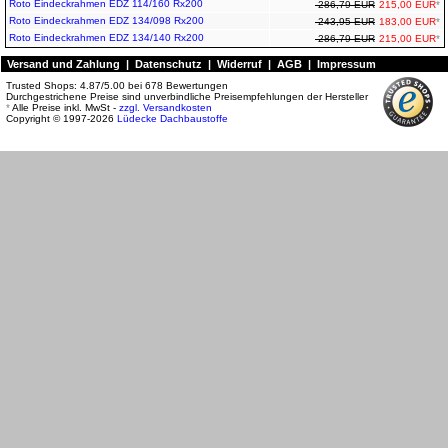
Roto Eindeckrahmen EDZ 114/160 Rx200
286,79 EUR
215,00 EUR
*
Roto Eindeckrahmen EDZ 134/098 Rx200
243,95 EUR
183,00 EUR
*
Roto Eindeckrahmen EDZ 134/140 Rx200
286,79 EUR
215,00 EUR
*
Versand und Zahlung
|
Datenschutz
|
Widerruf
|
AGB
|
Impressum
Trusted Shops:
4.87
/
5.00
bei
678
Bewertungen
Durchgestrichene Preise sind unverbindliche Preisempfehlungen der Hersteller
*
Alle Preise inkl. MwSt -
zzgl. Versandkosten
Copyright © 1997-2026
Lüdecke Dachbaustoffe