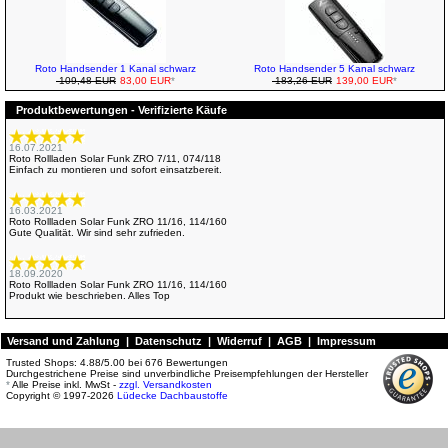
Roto Handsender 1 Kanal schwarz
Roto Handsender 5 Kanal schwarz
109,48 EUR
83,00 EUR
*
183,26 EUR
139,00 EUR
*
Produktbewertungen - Verifizierte Käufe
16.07.2021
Roto Rollladen Solar Funk ZRO 7/11, 074/118
Einfach zu montieren und sofort einsatzbereit.
16.03.2021
Roto Rollladen Solar Funk ZRO 11/16, 114/160
Gute Qualität. Wir sind sehr zufrieden.
18.09.2020
Roto Rollladen Solar Funk ZRO 11/16, 114/160
Produkt wie beschrieben. Alles Top
23.08.2020
Versand und Zahlung
|
Datenschutz
|
Widerruf
|
AGB
|
Impressum
Roto Rollladen Solar Funk ZRO 7/11, 074/118
Guter Artikel, einfach zu montieren.
Trusted Shops:
4.88
/
5.00
bei
676
Bewertungen
Durchgestrichene Preise sind unverbindliche Preisempfehlungen der Hersteller
*
Alle Preise inkl. MwSt -
zzgl. Versandkosten
Copyright © 1997-2026
Lüdecke Dachbaustoffe
13.08.2020
Roto Rollladen Solar Funk ZRO 13/14, 134/140
Ziemlich einfacher Einbau. Macht auf mich einen höherwertigen Eindruck als das VELUX
Produkt.