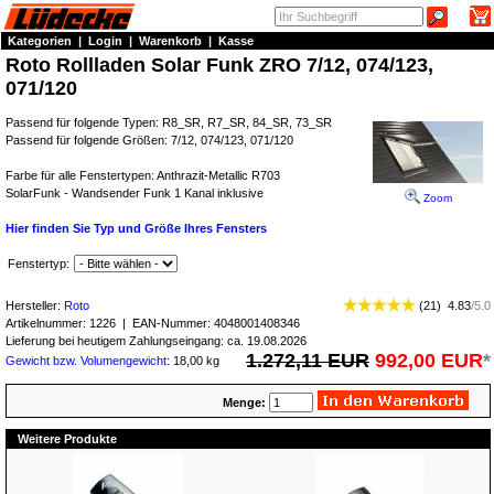
Kategorien
|
Login
|
Warenkorb
|
Kasse
Roto Rollladen Solar Funk ZRO 7/12, 074/123,
071/120
Passend für folgende Typen: R8_SR, R7_SR, 84_SR, 73_SR
Passend für folgende Größen: 7/12, 074/123, 071/120
Farbe für alle Fenstertypen: Anthrazit-Metallic R703
SolarFunk - Wandsender Funk 1 Kanal inklusive
Zoom
Hier finden Sie Typ und Größe Ihres Fensters
Fenstertyp:
Hersteller:
Roto
(
21
)
4.83
/
5.0
Artikelnummer:
1226
| EAN-Nummer:
4048001408346
Lieferung bei heutigem Zahlungseingang: ca. 19.08.2026
1.272,11 EUR
992,00 EUR
*
Gewicht bzw. Volumengewicht
: 18,00 kg
Menge:
Weitere Produkte