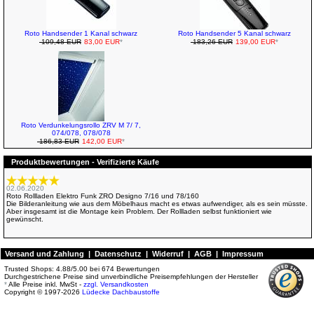
Roto Handsender 1 Kanal schwarz
Roto Handsender 5 Kanal schwarz
109,48 EUR
83,00 EUR
*
183,26 EUR
139,00 EUR
*
Roto Verdunkelungsrollo ZRV M 7/ 7,
074/078, 078/078
186,83 EUR
142,00 EUR
*
Produktbewertungen - Verifizierte Käufe
02.06.2020
Roto Rollladen Elektro Funk ZRO Designo 7/16 und 78/160
Die Bilderanleitung wie aus dem Möbelhaus macht es etwas aufwendiger, als es sein müsste.
Aber insgesamt ist die Montage kein Problem. Der Rollladen selbst funktioniert wie
gewünscht.
Versand und Zahlung
|
Datenschutz
|
Widerruf
|
AGB
|
Impressum
Trusted Shops:
4.88
/
5.00
bei
674
Bewertungen
Durchgestrichene Preise sind unverbindliche Preisempfehlungen der Hersteller
*
Alle Preise inkl. MwSt -
zzgl. Versandkosten
Copyright © 1997-2026
Lüdecke Dachbaustoffe