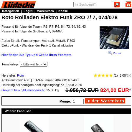
Kategorien
|
Login
|
Warenkorb
|
Kasse
Roto Rollladen Elektro Funk ZRO 7/ 7, 074/078
Passend für folgende Typen: R8, R7, R6, 84, 73, 64, 62, 43
Passend für folgende Größen: 7/7, 074/078
Farbe für alle Fenstertypen: Anthrazit-Metallic R703
ElektroFunk - Wandsender Funk 1 Kanal inklusive
Zoom
Hier finden Sie Typ und Größe Ihres Fensters
Fenstertyp:
Hersteller:
Roto
(
1
)
5.00
/
5.0
Artikelnummer:
486
| EAN-Nummer:
4048001405406
Lieferung bei heutigem Zahlungseingang: ca. 18.08.2026
1.056,72 EUR
824,00 EUR
*
Gewicht bzw. Volumengewicht
: 15,00 kg
Menge:
Weitere Produkte