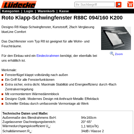
Kategorien
|
Login
|
Warenkorb
|
Kasse
Roto Klapp-Schwingfenster R88C 094/160 K200
Designo R8 Klapp-Schwingfenster, Kunststoff, 2fach Verglasung
blueLine Comfort
Das Dachfenster vom Typ R8 ist geeignet für alle Wohn- und
Feuchträume.
Zoom
Für den Einbau wird ein
Eindeckrahmen
benötigt, der ebenfalls bei
uns erhältlich ist.
Merkmale:
Fensterflügel klappt vollständig nach außen
Ein Griff für alle Fensterfunktionen
Extra sicher, extra dicht. Maximale Stabilität und Energieeffizienz durch 4fach
Zentralverriegelung
Mit vormontiertem Wärmedämmblock
Designo Optik: Modernes Design mit Anthrazit-Metallic Effektlack
Schneller Einbau durch umfassende Vormontage ab Werk
Technische Daten und Maße:
Außenmaße des Blendrahmens BxH:
94x160cm
Zugelassener Dachneigungsbereich:
20°-65°
Wärmedurchgangskoeffizient U
:
2
1,1 W/(m
K)
w
Schalldämmwert R
:
34dB / Klasse 2
w