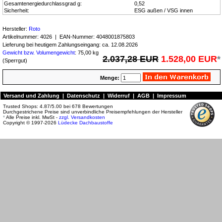
Gesamtenergiedurchlassgrad g:
0,52
Sicherheit:
ESG außen / VSG innen
Hersteller:
Roto
Artikelnummer:
4026
| EAN-Nummer:
4048001875803
Lieferung bei heutigem Zahlungseingang: ca. 12.08.2026
Gewicht bzw. Volumengewicht
: 75,00 kg
2.037,28 EUR
1.528,00 EUR
*
(Sperrgut)
Menge:
Versand und Zahlung
|
Datenschutz
|
Widerruf
|
AGB
|
Impressum
Trusted Shops:
4.87
/
5.00
bei
678
Bewertungen
Durchgestrichene Preise sind unverbindliche Preisempfehlungen der Hersteller
*
Alle Preise inkl. MwSt -
zzgl. Versandkosten
Copyright © 1997-2026
Lüdecke Dachbaustoffe