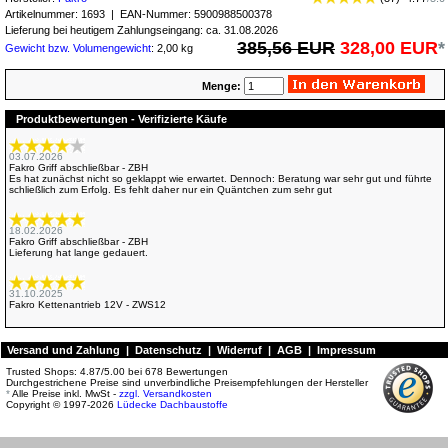
Artikelnummer:
1693
| EAN-Nummer:
5900988500378
Lieferung bei heutigem Zahlungseingang: ca. 31.08.2026
385,56 EUR
328,00 EUR
*
Gewicht bzw. Volumengewicht
: 2,00 kg
Menge:
Produktbewertungen - Verifizierte Käufe
03.07.2026
Fakro Griff abschließbar - ZBH
Es hat zunächst nicht so geklappt wie erwartet. Dennoch: Beratung war sehr gut und führte
schließlich zum Erfolg. Es fehlt daher nur ein Quäntchen zum sehr gut
18.02.2026
Fakro Griff abschließbar - ZBH
Lieferung hat lange gedauert.
31.10.2025
Fakro Kettenantrieb 12V - ZWS12
19.10.2025
Versand und Zahlung
|
Datenschutz
|
Widerruf
|
AGB
|
Impressum
Fakro Griff abschließbar - ZBH
Es hat optimal gepasst obwohl das Fenster schon 15 Jahre alt war!
Trusted Shops:
4.87
/
5.00
bei
678
Bewertungen
Durchgestrichene Preise sind unverbindliche Preisempfehlungen der Hersteller
*
Alle Preise inkl. MwSt -
zzgl. Versandkosten
Copyright © 1997-2026
Lüdecke Dachbaustoffe
14.08.2025
Fakro Griff abschließbar - ZBH
Alles passend