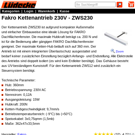
Kategorien
|
Login
|
Warenkorb
|
Kasse
Fakro Kettenantrieb 230V - ZWS230
Der Kettenantrieb ZWS230 ist aufgrund kompakter Außenmaße
und einfacher Einbauweise eine ideale Lösung für FAKRO
Dachflächenfenster. Die maximale Hubkraft beträgt ca. 200 N und
ist für die Bedienung aller gängigen FAKRO Dachflächenfenster
geeignet. Der maximale Ketten-Hub beläuft sich auf 360 mm. Der
Antrieb ist mit einem integrierten Überlastschutz ausgestattet und
Zoom
bedarf keiner zusätzlichen Einstellung bezüglich Anfangs- und Endstellung. Alle Elektroteile
des Antriebs sind doppelt isoliert (es wird kein Erdleiter benötigt). Das Gehäuse besteht
aus UV-beständigem Kunststoff. Für den Kettenantrieb ZWS12 wird zusätzlich ein
Steuersystem benötigt.
Technische Parameter:
Hub: 360mm
Betriebsspannung: 230V AC
Nennstrom: 0,12A
Ausgangsleistung: 15W
Hubkraft: 200N
Ketten-Hubgeschwindigkeit: 9,7mm/s
Betriebstemperaturbereich: (-9°C) bis (+50°C)
Speisekabel: 3x0,75qmm (1,5mb)
Maße: 362x47x33,5mm
Hersteller:
Fakro
(
37
)
4.77
/
5.0