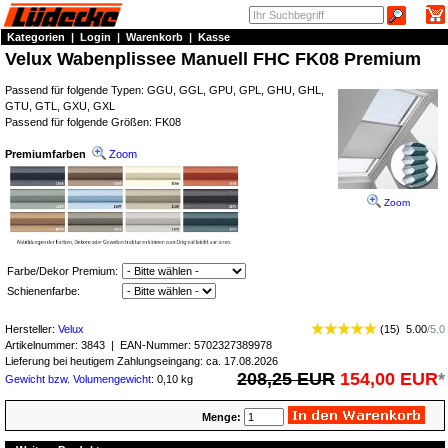
Kategorien
|
Login
|
Warenkorb
|
Kasse
Velux Wabenplissee Manuell FHC FK08 Premium
Passend für folgende Typen: GGU, GGL, GPU, GPL, GHU, GHL,
GTU, GTL, GXU, GXL
Passend für folgende Größen: FK08
Premiumfarben
Zoom
Zoom
Farbe/Dekor Premium:
Schienenfarbe:
Hersteller:
Velux
(
15
)
5.00
/
5.0
Artikelnummer:
3843
| EAN-Nummer:
5702327389978
Lieferung bei heutigem Zahlungseingang: ca. 17.08.2026
208,25 EUR
154,00 EUR
*
Gewicht bzw. Volumengewicht
: 0,10 kg
Menge: