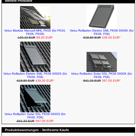
Weitere Produkte
Velux Markise Manuell MHL FK00 (für FK04,
Velux Rollladen Elektro SML FK08 0000K (für
FK06, FK08)
FK08, F08)
120,19 EUR
89,00 EUR
*
618,80 EUR
439,00 EUR
*
Velux Rollladen Elektro SML FK08 0000S (für
Velux Rollladen Solar SSL FK08 0000K (für
FK08, F08)
FK08, F08)
618,80 EUR
439,00 EUR
*
841,33 EUR
597,00 EUR
*
Velux Rollladen Solar SSL FK08 0000S (für
FK08, F08)
841,33 EUR
597,00 EUR
*
Produktbewertungen - Verifizierte Käufe