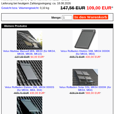
Lieferung bei heutigem Zahlungseingang: ca. 18.08.2026
147,56 EUR
109,00 EUR
*
Gewicht bzw. Volumengewicht
: 0,10 kg
Menge:
Weitere Produkte
Velux Markise Manuell MHL MK00 (für MK04,
Velux Rollladen Elektro SML MK04 0000K
MK06, MK08, MK10)
(für MK04, M04)
127,33 EUR
94,00 EUR
*
605,71 EUR
430,00 EUR
*
Velux Rollladen Elektro SML MK04 0000S
Velux Rollladen Solar SSL MK04 0000K (für
(für MK04, M04, 304)
MK04, M04)
605,71 EUR
430,00 EUR
*
828,24 EUR
588,00 EUR
*