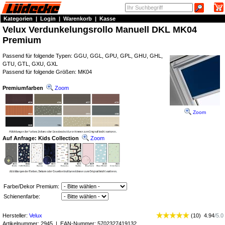
Kategorien
|
Login
|
Warenkorb
|
Kasse
Velux Verdunkelungsrollo Manuell DKL MK04
Premium
Passend für folgende Typen: GGU, GGL, GPU, GPL, GHU, GHL,
GTU, GTL, GXU, GXL
Passend für folgende Größen: MK04
Premiumfarben
Zoom
Zoom
Auf Anfrage: Kids Collection
Zoom
Farbe/Dekor Premium:
Schienenfarbe:
Hersteller:
Velux
(
10
)
4.94
/
5.0
Artikelnummer:
2945
| EAN-Nummer:
5702327419132