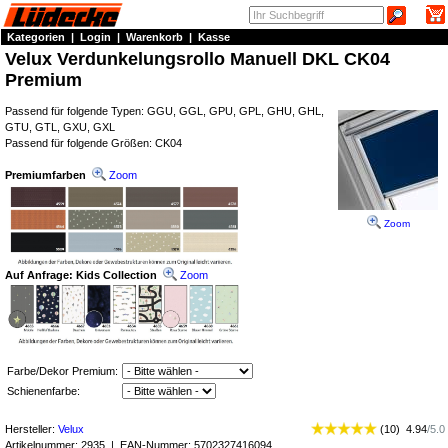
Kategorien
|
Login
|
Warenkorb
|
Kasse
Velux Verdunkelungsrollo Manuell DKL CK04
Premium
Passend für folgende Typen: GGU, GGL, GPU, GPL, GHU, GHL,
GTU, GTL, GXU, GXL
Passend für folgende Größen: CK04
Premiumfarben
Zoom
Zoom
Auf Anfrage: Kids Collection
Zoom
Farbe/Dekor Premium:
Schienenfarbe:
Hersteller:
Velux
(
10
)
4.94
/
5.0
Artikelnummer:
2935
| EAN-Nummer:
5702327416094