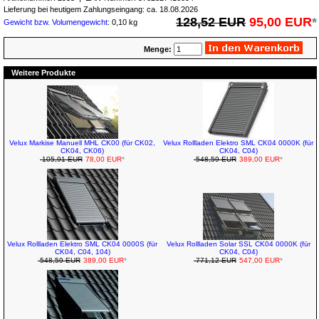
Lieferung bei heutigem Zahlungseingang: ca. 18.08.2026
128,52 EUR
95,00 EUR
*
Gewicht bzw. Volumengewicht
: 0,10 kg
Menge:
Weitere Produkte
Velux Markise Manuell MHL CK00 (für CK02,
Velux Rollladen Elektro SML CK04 0000K (für
CK04, CK06)
CK04, C04)
105,91 EUR
78,00 EUR
*
548,59 EUR
389,00 EUR
*
Velux Rollladen Elektro SML CK04 0000S (für
Velux Rollladen Solar SSL CK04 0000K (für
CK04, C04, 104)
CK04, C04)
548,59 EUR
389,00 EUR
*
771,12 EUR
547,00 EUR
*