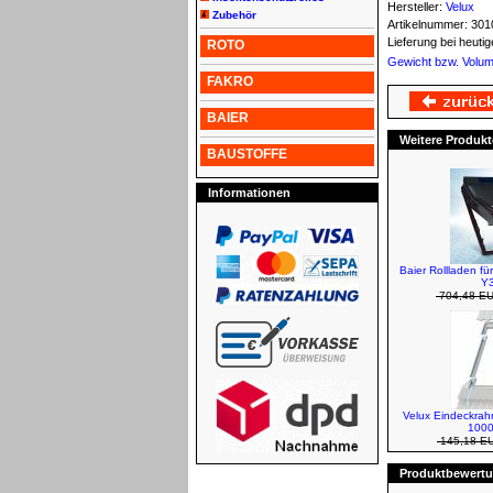
Hersteller:
Velux
Zubehör
Artikelnummer:
301
Lieferung bei heut
ROTO
Gewicht bzw. Volu
FAKRO
BAIER
Weitere Produkt
BAUSTOFFE
Informationen
Baier Rollladen fü
Y3
704,48 E
Velux Eindeckra
1000
145,18 E
Produktbewertun