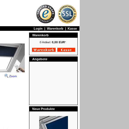
Login
|
Warenkorb
|
Kasse
Warenkorb
0 Artikel:
0,00 EUR
*
Angebote
Zoom
Neue Produkte
VELUX Rollläden