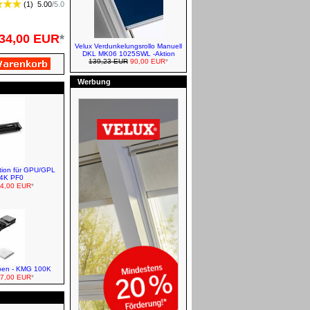
(
1
)
5.00
/
5.0
Abdichtung
34,00 EUR
*
Velux Verdunkelungsrollo Manuell
DKL MK06 1025SWL -Aktion
139,23 EUR
90,00 EUR
*
Werbung
VELUX Insektenschutzrollos
ation für GPU/GPL
VELUX Markisen - Manuell
14K PF0
4,00 EUR
*
Roto Eindeckrahmen EDR für
Dachfenster R8/R3
oben - KMG 100K
7,00 EUR
*
Roto Rollläden - Solar Funk