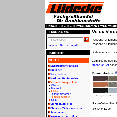
Home
»
…
»
…
»
…
»
Premiumfarben
»
Velux Verdu
Velux Verd
Produktsuche
Passend für folg
Passend für folgen
So finden Sie Ihr Produkt
Bedienungsart: Elek
Kategorien
VELUX
Zum Betrieb des El
Nachrüst-Set
benöti
Dachfenster+Rahmen
Rollläden
Premiumfarben
Vorteils-Sets
Markisen/Außenrollos
Verdunkelungsrollos
Classic
Manuell
Elektro
-
Standardfarben
-
Premiumfarben
Solar
Farbe/Dekor Prem
Sichtschutzrollos
Plissees/Wabenplissees
Schienenfarbe:
Jalousetten
Insektenschutzrollos