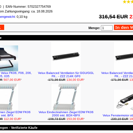
0
| EAN-Nummer:
5702327754769
igem Zahlungseingang: ca. 18.08.2026
316,54 EUR
2
mengewicht
: 0,10 kg
Menge:
e
r Velux FK06, F06, 206,
Velux Balanced Ventilation für GGU/GGL
Velux Balanced Ventil
5, 035
FK.. - ZZZ 214K GF0
FK.. - ZZZ 2
UR
507,00 EUR
*
171,36 EUR
134,00 EUR
*
171,36 EUR
13
hmen Ziegel EDW FK06
Velux Eindeckrahmen Ziegel EDW FK06
 inkl. BFX
2000 inkl. BDX+BFX
Velux Fenstermotor 
UR
112,00 EUR
*
198,73 EUR
153,00 EUR
*
239,19 EUR
18
gen - Verifizierte Käufe