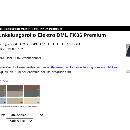
nkelungsrollo Elektro DML FK06 Premium
unkelungsrollo Elektro DML FK06 Premium
ende Typen: GGU, GGL, GPU, GPL, GHU, GHL, GTU, GTL
de Größen: FK06
tro - inkl. Funk-Wandschalter
ektro-Verdunkelungsrollos wird eine
Steuerung für Einzelbedienung oder ein Elektro-
gt, die als Zubehör ebenfalls bei uns erhältlich sind.
Zoom
ium: