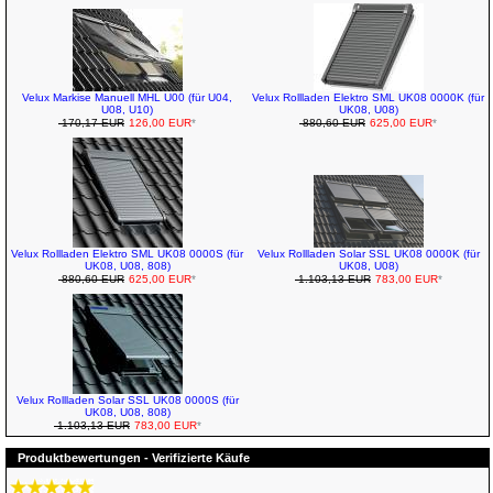
Velux Markise Manuell MHL U00 (für U04,
Velux Rollladen Elektro SML UK08 0000K (für
U08, U10)
UK08, U08)
170,17 EUR
126,00 EUR
*
880,60 EUR
625,00 EUR
*
Velux Rollladen Elektro SML UK08 0000S (für
Velux Rollladen Solar SSL UK08 0000K (für
UK08, U08, 808)
UK08, U08)
880,60 EUR
625,00 EUR
*
1.103,13 EUR
783,00 EUR
*
Velux Rollladen Solar SSL UK08 0000S (für
UK08, U08, 808)
1.103,13 EUR
783,00 EUR
*
Produktbewertungen - Verifizierte Käufe