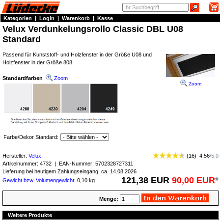
Kategorien
|
Login
|
Warenkorb
|
Kasse
Velux Verdunkelungsrollo Classic DBL U08
Standard
Passend für Kunststoff- und Holzfenster in der Größe U08 und
Holzfenster in der Größe 808
Standardfarben
Zoom
Zoom
Farbe/Dekor Standard:
Hersteller:
Velux
(
16
)
4.56
/
5.0
Artikelnummer:
4732
| EAN-Nummer:
5702328727311
Lieferung bei heutigem Zahlungseingang: ca. 14.08.2026
121,38 EUR
90,00 EUR
*
Gewicht bzw. Volumengewicht
: 0,10 kg
Menge:
Weitere Produkte