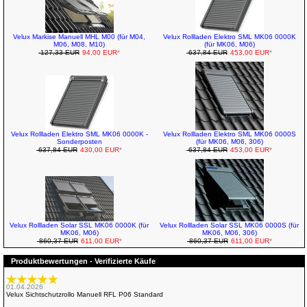
Velux Markise Manuell MHL M00 (für M04,
Velux Rollladen Elektro SML MK06 0000K
M06, M08, M10)
(für MK06, M06)
127,33 EUR
94,00 EUR
*
637,84 EUR
453,00 EUR
*
Velux Rollladen Elektro SML MK06 0000K -
Velux Rollladen Elektro SML MK06 0000S
Sonderposten
(für MK06, M06, 306)
637,84 EUR
430,00 EUR
*
637,84 EUR
453,00 EUR
*
Velux Rollladen Solar SSL MK06 0000K (für
Velux Rollladen Solar SSL MK06 0000S (für
MK06, M06)
MK06, M06, 306)
860,37 EUR
611,00 EUR
*
860,37 EUR
611,00 EUR
*
Produktbewertungen - Verifizierte Käufe
01.04.2026
Velux Sichtschutzrollo Manuell RFL P06 Standard