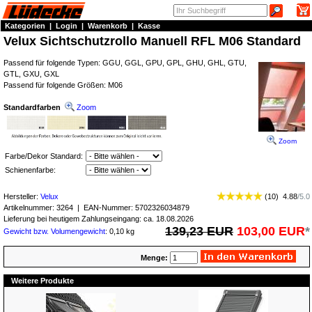
Kategorien
|
Login
|
Warenkorb
|
Kasse
Velux Sichtschutzrollo Manuell RFL M06 Standard
Passend für folgende Typen: GGU, GGL, GPU, GPL, GHU, GHL, GTU,
GTL, GXU, GXL
Passend für folgende Größen: M06
Standardfarben
Zoom
Zoom
Farbe/Dekor Standard:
Schienenfarbe:
Hersteller:
Velux
(
10
)
4.88
/
5.0
Artikelnummer:
3264
| EAN-Nummer:
5702326034879
Lieferung bei heutigem Zahlungseingang: ca. 18.08.2026
139,23 EUR
103,00 EUR
*
Gewicht bzw. Volumengewicht
: 0,10 kg
Menge:
Weitere Produkte