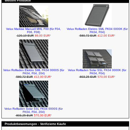
Weitere Produkte
Velux Markise Manuell MHL F00 (für F04,
Velux Rollladen Elektro SML FK04 0000K (für
F06, F08)
FK04, F04)
120,19 EUR
89,00 EUR
*
580,72 EUR
412,00 EUR
*
Velux Rollladen Elektro SML FK04 0000S (für
Velux Rollladen Solar SSL FK04 0000K (für
FK04, F04, 204)
FK04, F04)
580,72 EUR
412,00 EUR
*
803,25 EUR
570,00 EUR
*
Velux Rollladen Solar SSL FK04 0000S (für
FK04, F04, 204)
803,25 EUR
570,00 EUR
*
Produktbewertungen - Verifizierte Käufe