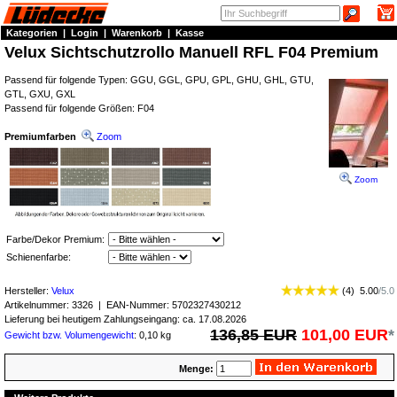
Kategorien
|
Login
|
Warenkorb
|
Kasse
Velux Sichtschutzrollo Manuell RFL F04 Premium
Passend für folgende Typen: GGU, GGL, GPU, GPL, GHU, GHL, GTU,
GTL, GXU, GXL
Passend für folgende Größen: F04
Premiumfarben
Zoom
Zoom
Farbe/Dekor Premium:
Schienenfarbe:
Hersteller:
Velux
(
4
)
5.00
/
5.0
Artikelnummer:
3326
| EAN-Nummer:
5702327430212
Lieferung bei heutigem Zahlungseingang: ca. 17.08.2026
136,85 EUR
101,00 EUR
*
Gewicht bzw. Volumengewicht
: 0,10 kg
Menge: