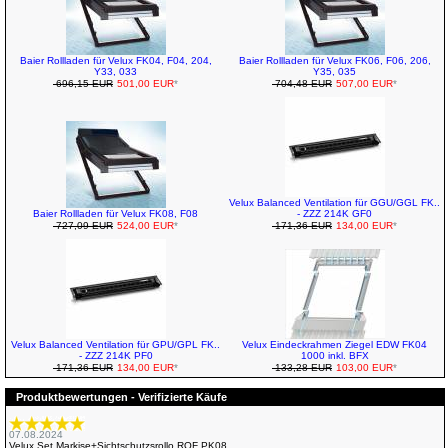
Baier Rollladen für Velux FK04, F04, 204,
Baier Rollladen für Velux FK06, F06, 206,
Y33, 033
Y35, 035
696,15 EUR
501,00 EUR
*
704,48 EUR
507,00 EUR
*
Velux Balanced Ventilation für GGU/GGL FK..
Baier Rollladen für Velux FK08, F08
- ZZZ 214K GF0
727,09 EUR
524,00 EUR
*
171,36 EUR
134,00 EUR
*
Velux Balanced Ventilation für GPU/GPL FK..
Velux Eindeckrahmen Ziegel EDW FK04
- ZZZ 214K PF0
1000 inkl. BFX
171,36 EUR
134,00 EUR
*
133,28 EUR
103,00 EUR
*
Produktbewertungen - Verifizierte Käufe
07.08.2024
Velux Set Markise+Sichtschutzsrollo ROF PK08