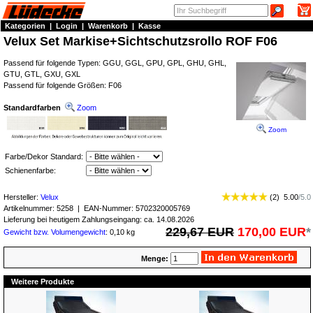
Kategorien
|
Login
|
Warenkorb
|
Kasse
Velux Set Markise+Sichtschutzsrollo ROF F06
Passend für folgende Typen: GGU, GGL, GPU, GPL, GHU, GHL,
GTU, GTL, GXU, GXL
Passend für folgende Größen: F06
Standardfarben
Zoom
Zoom
Farbe/Dekor Standard:
Schienenfarbe:
Hersteller:
Velux
(
2
)
5.00
/
5.0
Artikelnummer:
5258
| EAN-Nummer:
5702320005769
Lieferung bei heutigem Zahlungseingang: ca. 14.08.2026
229,67 EUR
170,00 EUR
*
Gewicht bzw. Volumengewicht
: 0,10 kg
Menge:
Weitere Produkte