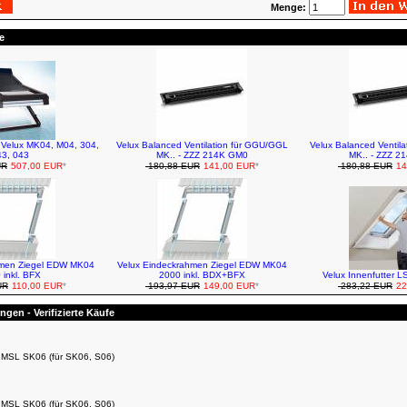
Menge:
e
r Velux MK04, M04, 304,
Velux Balanced Ventilation für GGU/GGL
Velux Balanced Ventil
3, 043
MK.. - ZZZ 214K GM0
MK.. - ZZZ 2
UR
507,00 EUR
*
180,88 EUR
141,00 EUR
*
180,88 EUR
14
hmen Ziegel EDW MK04
Velux Eindeckrahmen Ziegel EDW MK04
 inkl. BFX
2000 inkl. BDX+BFX
Velux Innenfutter 
UR
110,00 EUR
*
193,97 EUR
149,00 EUR
*
283,22 EUR
22
gen - Verifizierte Käufe
r MSL SK06 (für SK06, S06)
r MSL SK06 (für SK06, S06)