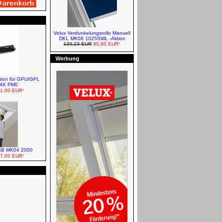
Roto Eindeckrahmen EDR für
Dachfenster R8/R3
Velux Verdunkelungsrollo Manuell
DKL MK06 1025SWL -Aktion
139,23 EUR
90,00 EUR
*
Werbung
ation für GPU/GPL
14K PM0
VELUX Vorteils-Sets Markise +
1,00 EUR
*
Wabenplissee
LSB MK04 2000
7,00 EUR
*
VELUX Markisen - Elektro