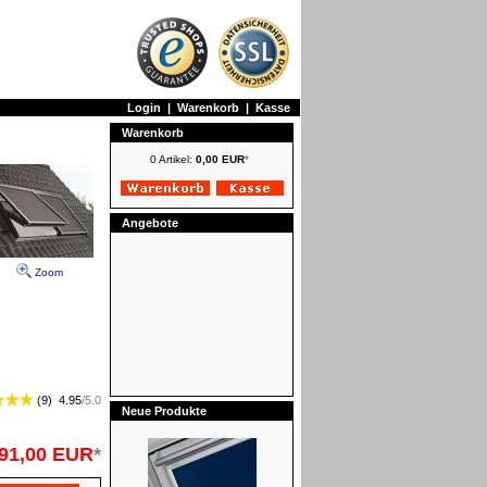
Login
|
Warenkorb
|
Kasse
Warenkorb
0 Artikel:
0,00 EUR
*
Angebote
Zoom
(
9
)
4.95
/
5.0
Neue Produkte
VELUX Verdunkelungsrollos -
Classic
91,00 EUR
*