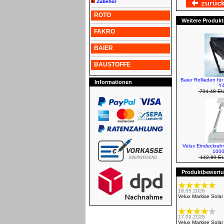
Zubehör
ROTO
Weitere Produkt
FAKRO
BAIER
BAUSTOFFE
Baier Rollladen fü
Informationen
Y4
704,48 E
Velux Eindeckra
1000
142,80 E
Produktbewertun
18.05.2026
Velux Markise Sola
17.09.2025
Velux Markise Sola