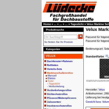
Home
»
…
»
…
»
…
»
Tageslicht
»
Velux Markise So
Velux Mark
Produktsuche
Passend für folge
Passend für folge
So finden Sie Ihr Produkt
Bedienungsart: Sola
Kategorien
VELUX
Standardfarbe
Dachfenster+Rahmen
Rollläden
Vorteils-Sets
Markisen/Außenrollos
Manuell
Elektro
Solar
-
Tageslicht
-
Verdunkelung
Hersteller:
Velux
Verdunkelungsrollos
Artikelnummer:
286
Sichtschutzrollos
Lieferung bei heut
Plissees/Wabenplissees
Gewicht bzw. Volu
Jalousetten
Insektenschutzrollos