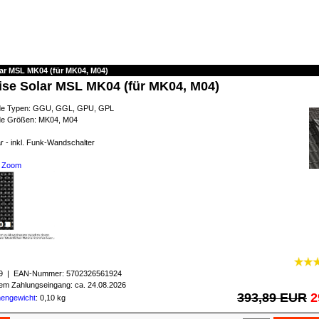
lar MSL MK04 (für MK04, M04)
ise Solar MSL MK04 (für MK04, M04)
nde Typen: GGU, GGL, GPU, GPL
nde Größen: MK04, M04
r - inkl. Funk-Wandschalter
Zoom
9
| EAN-Nummer:
5702326561924
igem Zahlungseingang: ca. 24.08.2026
393,89 EUR
2
mengewicht
: 0,10 kg