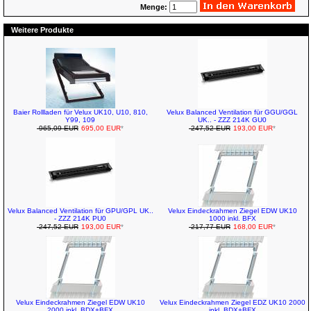
Menge:
Weitere Produkte
Baier Rollladen für Velux UK10, U10, 810,
Velux Balanced Ventilation für GGU/GGL
Y99, 109
UK.. - ZZZ 214K GU0
965,09 EUR
695,00 EUR
*
247,52 EUR
193,00 EUR
*
Velux Balanced Ventilation für GPU/GPL UK..
Velux Eindeckrahmen Ziegel EDW UK10
- ZZZ 214K PU0
1000 inkl. BFX
247,52 EUR
193,00 EUR
*
217,77 EUR
168,00 EUR
*
Velux Eindeckrahmen Ziegel EDW UK10
Velux Eindeckrahmen Ziegel EDZ UK10 2000
2000 inkl. BDX+BFX
inkl. BDX+BFX