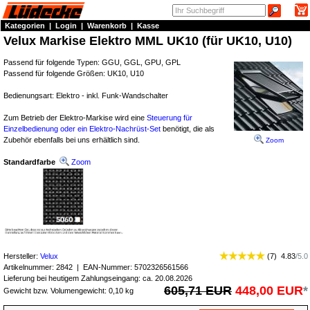
Kategorien
|
Login
|
Warenkorb
|
Kasse
Velux Markise Elektro MML UK10 (für UK10, U10)
Passend für folgende Typen: GGU, GGL, GPU, GPL
Passend für folgende Größen: UK10, U10
Bedienungsart: Elektro - inkl. Funk-Wandschalter
Zum Betrieb der Elektro-Markise wird eine
Steuerung für
Einzelbedienung oder ein Elektro-Nachrüst-Set
benötigt, die als
Zubehör ebenfalls bei uns erhältlich sind.
Zoom
Standardfarbe
Zoom
Hersteller:
Velux
(
7
)
4.83
/
5.0
Artikelnummer:
2842
| EAN-Nummer:
5702326561566
Lieferung bei heutigem Zahlungseingang: ca. 20.08.2026
605,71 EUR
448,00 EUR
*
Gewicht bzw. Volumengewicht: 0,10 kg