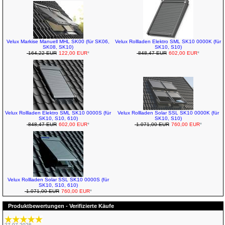
Velux Markise Manuell MHL SK00 (für SK06,
Velux Rollladen Elektro SML SK10 0000K (für
SK08, SK10)
SK10, S10)
164,22 EUR
122,00 EUR
*
848,47 EUR
602,00 EUR
*
Velux Rollladen Elektro SML SK10 0000S (für
Velux Rollladen Solar SSL SK10 0000K (für
SK10, S10, 610)
SK10, S10)
848,47 EUR
602,00 EUR
*
1.071,00 EUR
760,00 EUR
*
Velux Rollladen Solar SSL SK10 0000S (für
SK10, S10, 610)
1.071,00 EUR
760,00 EUR
*
Produktbewertungen - Verifizierte Käufe
27.07.2026