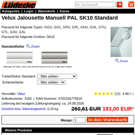
Kategorien
|
Login
|
Warenkorb
|
Kasse
Velux Jalousette Manuell PAL SK10 Standard
Passend für folgende Typen: GGU, GGL, GPU, GPL, GHU, GHL, GTU,
GTL, GXU, GXL
Passend für folgende Größen: SK10
Standardfarbe
Zoom
Zoom
Farbe/Dekor Standard:
Schienenfarbe:
Hersteller:
Velux
(
22
)
4.96
/
5.0
Artikelnummer:
3165
| EAN-Nummer:
5702326775819
Lieferung bei heutigem Zahlungseingang: ca. 24.08.2026
260,61 EUR
193,00 EUR
*
Gewicht bzw. Volumengewicht
: 0,10 kg
Menge:
Weitere Produkte