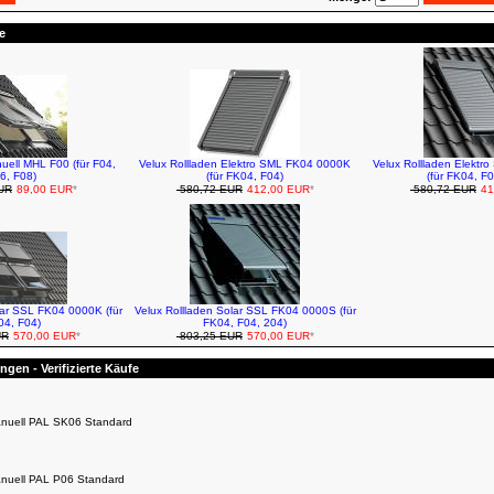
e
uell MHL F00 (für F04,
Velux Rollladen Elektro SML FK04 0000K
Velux Rollladen Elekt
6, F08)
(für FK04, F04)
(für FK04, F
UR
89,00 EUR
*
580,72 EUR
412,00 EUR
*
580,72 EUR
41
lar SSL FK04 0000K (für
Velux Rollladen Solar SSL FK04 0000S (für
04, F04)
FK04, F04, 204)
UR
570,00 EUR
*
803,25 EUR
570,00 EUR
*
gen - Verifizierte Käufe
anuell PAL SK06 Standard
anuell PAL P06 Standard