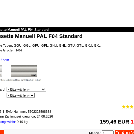
sette Manuell PAL F04 Standard
usette Manuell PAL F04 Standard
ende Typen: GGU, GGL, GPU, GPL, GHU, GHL, GTU, GTL, GXU, GXL
de Größen: F04
Zoom
ard:
2
| EAN-Nummer:
5702325598358
igem Zahlungseingang: ca. 24.08.2026
159,46 EUR
1
mengewicht
: 0,10 kg
Menge: