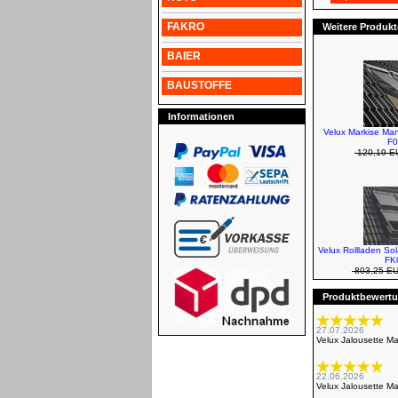
FAKRO
Weitere Produkt
BAIER
BAUSTOFFE
Informationen
Velux Markise Man
F0
120,19 E
Velux Rollladen So
FK
803,25 E
Produktbewertun
27.07.2026
Velux Jalousette M
22.06.2026
Velux Jalousette M