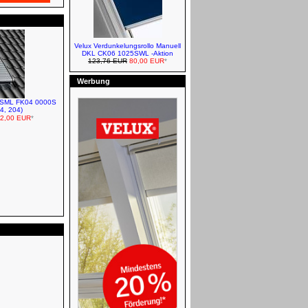
Roto Rollläden - Solar Funk
Velux Verdunkelungsrollo Manuell
DKL CK06 1025SWL -Aktion
123,76 EUR
80,00 EUR
*
Werbung
ro SML FK04 0000S
04, 204)
2,00 EUR
*
VELUX Verdunkelungsrollos -
Elektro
VELUX Jalousetten
Entwässerung