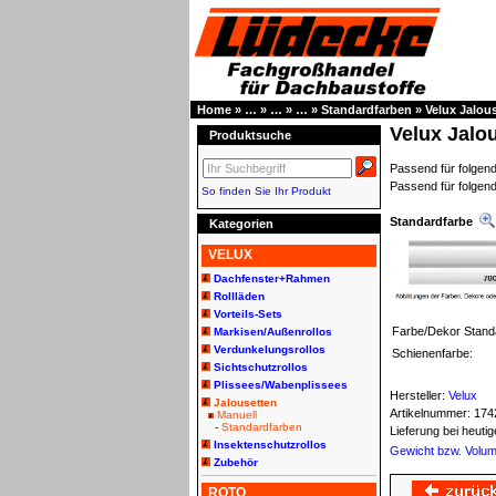
Home
»
…
»
…
»
…
»
Standardfarben
»
Velux Jalou
Velux Jalo
Produktsuche
Passend für folg
Passend für folgen
So finden Sie Ihr Produkt
Standardfarbe
Kategorien
VELUX
Dachfenster+Rahmen
Rollläden
Vorteils-Sets
Farbe/Dekor Stand
Markisen/Außenrollos
Verdunkelungsrollos
Schienenfarbe:
Sichtschutzrollos
Plissees/Wabenplissees
Hersteller:
Velux
Jalousetten
Artikelnummer:
174
Manuell
-
Standardfarben
Lieferung bei heut
Insektenschutzrollos
Gewicht bzw. Volu
Zubehör
ROTO