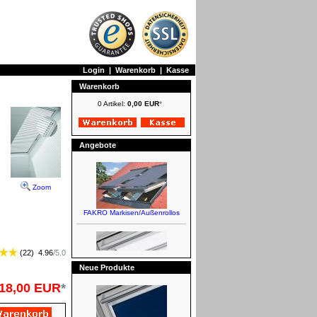
Login
|
Warenkorb
|
Kasse
Warenkorb
0 Artikel:
0,00 EUR
*
Angebote
Zoom
FAKRO Markisen/Außenrollos
(
22
)
4.96
/
5.0
Neue Produkte
18,00 EUR
*
VELUX Plissees/Wabenplissees