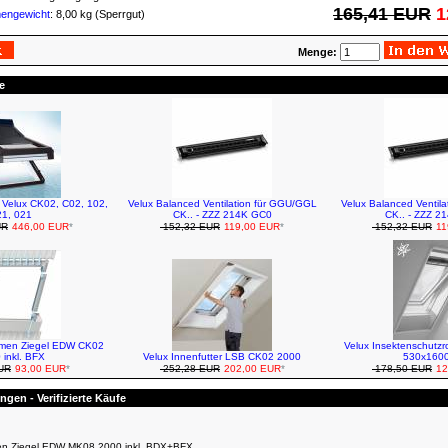
165,41 EUR
1
mengewicht
: 8,00 kg (Sperrgut)
Menge:
e
r Velux CK02, C02, 102,
Velux Balanced Ventilation für GGU/GGL
Velux Balanced Ventil
1, 021
CK.. - ZZZ 214K GC0
CK.. - ZZZ 2
UR
446,00 EUR
*
152,32 EUR
119,00 EUR
*
152,32 EUR
11
hmen Ziegel EDW CK02
Velux Insektenschutzr
 inkl. BFX
Velux Innenfutter LSB CK02 2000
530x160
UR
93,00 EUR
*
252,28 EUR
202,00 EUR
*
178,50 EUR
12
gen - Verifizierte Käufe
en Ziegel EDW MK08 2000 inkl. BDX+BFX