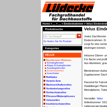
Home
»
…
»
…
»
Eindeckrahmen
»
Velux Eindeckra
Velux Eind
Produktsuche
Jedes Dachfenster 
Eindeckrahmen. Er l
So finden Sie Ihr Produkt
sorgt für eine sic
eindringen können.
Kategorien
VELUX
Inklusive Dämm- u
Für flache und prof
Dachfenster+Rahmen
Schwingfenster
Aus Aluminium, gra
Klapp-Schwingfenster
Ausstiegsfenster
Eindeckrahmen
Blendrahmen-Auße
Innenfutter
Zugelassener Dachn
Rollläden
Vorteils-Sets
Passend für Falzzie
Markisen/Außenrollos
Heidelberger Pfanne
Verdunkelungsrollos
Mistralpfanne, Toled
Sichtschutzrollos
Plissees/Wabenplissees
Hersteller:
Velux
Jalousetten
Artikelnummer:
531
Insektenschutzrollos
Lieferung bei heut