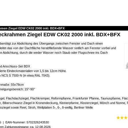
hmen Ziegel EDW CK02 2000 inkl. BDX+BFX
eckrahmen Ziegel EDW CK02 2000 inkl. BDX+BFX
benötigt zur Abdichtung des Übergangs zwischen Fenster und Dach einen
eitet das von der Dachfläche herabfließende Wasser seitlich am Fenster vorbei und
here Abdichtung, durch die weder Wasser noch Staub oder Flugschnee ins Dach
nd Anschluss-Set BDX
ilierte Eindeckmaterialien von 1,5 bis 12cm Höhe.
u NCS S 7500-N (in etwa RAL 7043).
nmaße: 55x78cm
eigungsbereich: 15°-90°
gel, Flachdachziegel, Flachkremper, Reformpfanne, Frankfurter Pfanne, Taunuspfanne, Flac
, Biberschwanz-Ziegel in Kronendeckung, Klosterpfanne, Klosterziegel, Mönch und Nonne, F
oziegel sowie Reet, Stroh, Wellplatten 5-, 6-, 8-wellig, Berliner Welle
5
| EAN-Nummer:
5702326243530
igem Zahlungseingang: ca. 12.08.2026