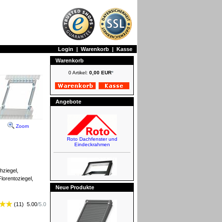
Login
|
Warenkorb
|
Kasse
Warenkorb
0 Artikel:
0,00 EUR
*
Angebote
Zoom
hziegel,
lorentoziegel,
Neue Produkte
Roto Dachfenster und
(
11
)
5.00
/
5.0
Eindeckrahmen