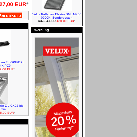
27,00 EUR
*
Velux Rollladen Elektro SML MK06
0000K -Sonderposten
637,84 EUR
430,00 EUR
*
FAKRO Schwingfenster
Werbung
Roto Rollläden - Solar Funk
ation für GPU/GPL
14K PC0
9,00 EUR
*
VELUX Verdunkelungsrollos -
Classic
FAKRO Dachfenster und
Eindeckrahmen
ollo ZIL CK02 bis
0mm
5,00 EUR
*
VELUX Zubehör - Ventilation