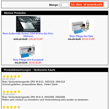
Menge:
Weitere Produkte
Roto Außenrollo Screen ZAR M 9/xx (für 9/xx,
094/xxx)
Roto Pflege-Set Holz
195,16 EUR
148,00 EUR
*
64,26 EUR
49,00 EUR
*
Roto Pflege-Set Kunststoff
64,26 EUR
49,00 EUR
*
Produktbewertungen - Verifizierte Käufe
04.09.2024
Roto Verdunkelungsrollo ZRV M 6/11, 065/118, 066/118
Schnell geliefert, einwandfreie Ware. Vielen Dank
30.08.2024
Roto Verdunkelungsrollo ZRV M 6/ 9, 065/098, 066/098
Rollos sehr einfach zu montieren und Verdunkelung sehr positiv zu bewerten