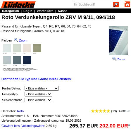
Kategorien
|
Login
|
Warenkorb
|
Kasse
Roto Verdunkelungsrollo ZRV M 9/11, 094/118
Passend für folgende Typen: Q4, R8, R7, R6, 84, 73, 64, 62, 43
Passend für folgende Größen: 9/11, 094/118
Farben
Zoom
Zoom
Hier finden Sie Typ und Größe Ihres Fensters
Farbe/Dekor:
Fenstertyp:
Schienenfarbe:
Hersteller:
Roto
(
13
)
4.80
/
5.0
Artikelnummer:
115
| EAN-Nummer:
5901336261545
Lieferung bei heutigem Zahlungseingang: ca. 19.08.2026
265,37 EUR
202,00 EUR
*
Gewicht bzw. Volumengewicht
: 2,50 kg