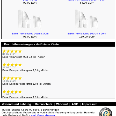
99,00 EUR
*
64,00 EUR
*
Enke Polyflexvlies 50cm x 50m
Enke Polyflexvlies 100cm x 50m
98,00 EUR
*
159,00 EUR
*
Produktbewertungen - Verifizierte Käufe
31.07.2026
Enke Voranstrich 933 2,5 kg -Aktion
31.07.2026
Enke Enkopur silbergrau 4,0 kg -Aktion
14.07.2026
Enke Enkopur silbergrau 12,5 kg -Aktion
14.07.2026
Enke Enkopur silbergrau 4,0 kg -Aktion
Versand und Zahlung
|
Datenschutz
|
Widerruf
|
AGB
|
Impressum
13.07.2026
Trusted Shops:
4.88
/
5.00
bei
676
Bewertungen
Enke Enkopur silbergrau 12,5 kg -Aktion
Durchgestrichene Preise sind unverbindliche Preisempfehlungen der Hersteller
*
Alle Preise inkl. MwSt -
zzgl. Versandkosten