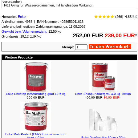
verursachen.
H411 Giftig für Wasserorganismen, mit langfristiger Wirkung.
Hersteller:
Enke
(
266
)
4.85
/
5.0
Artikelnummer:
4958
| EAN-Nummer:
4028653011613
Lieferung bei heutigem Zahlungseingang: ca. 11.08.2026
Gewicht bzw. Volumengewicht
: 12,50 kg
252,00 EUR
239,00 EUR
*
Grundpreis: 19,12 EUR/kg
Menge:
Weitere Produkte
Enke Enketop Beschichtung grau 12,5 kg
Enke Enkopur silbergrau 4,0 kg -Aktion
269,00 EUR
*
96,00 EUR
89,00 EUR
*
Enke Multi Protect (EMP) Korrosionsschutz
grau 4,0 kg
Enke Polyflexvlies 30cm x 50m