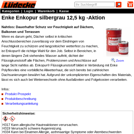
Kategorien
|
Login
|
Warenkorb
|
Kasse
Enke Enkopur silbergrau 12,5 kg -Aktion
Nahtlos: Dauerhafter Schutz vor Feuchtigkeit auf Dächern,
Balkonen und Terrassen
Wenn es darum geht, Dächer selbst in kritischen
Anschlussbereichen zuverlässig vor dem Eindringen von
Feuchtigkeit zu schützen und langzeitsicher wetterfest zu machen,
ist Enkopur® die richtige Wahl für den Job. Selbst in Bereichen, in
denen längere Zeit stehendes Wasser auftritt, dichtet der
Flüssigkunststoff alle Flächen, Problemzonen und Anschlüsse auf
Zoom
lange Sicht nahtlos ab. Enkopur® Flüssigkunststoff bildet in Verbindung mit Enke
Polyflexvlies eine vorbildliche Allwetterhaut, die sich bereits bei zahlreichen
Dachsanierungen bewährt hat. Aufgrund der unkomplizierten Eigenschaften des Materials,
lässt es sich auch bei Wetterwechseln ohne Ausfallzeiten und Folgekosten verarbeiten.
Infos:
Produkt-Prospekt
Produktbeschreibung
Verarbeitungsanleitung
Sicherheitshinweise:
H317 Kann allergische Hautreaktionen verursachen.
H319 Verursacht schwere Augenreizung.
H334 Kann bei Einatmen Allergie, asthmaartige Symptome oder Atembeschwerden