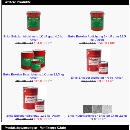
Weitere Produkte
Enke Enkolan Abdichtung 1K LF grau 4,0 kg
Enke Enkolan Abdichtung 1K LF grau 12,5
-Aktion
kg -Aktion
109,00 EUR
104,00 EUR
*
278,00 EUR
259,00 EUR
*
Enke Enkolan Beschichtung 1K grau 12,5 kg
-Aktion
Enke Enkopur silbergrau 4,0 kg -Aktion
329,00 EUR
312,00 EUR
*
96,00 EUR
89,00 EUR
*
Enke Enkopur silbergrau 12,5 kg -Aktion
Enke Kunststoffchips / Enketop Chips 2,5kg
252,00 EUR
239,00 EUR
*
69,00 EUR
*
Produktbewertungen - Verifizierte Käufe