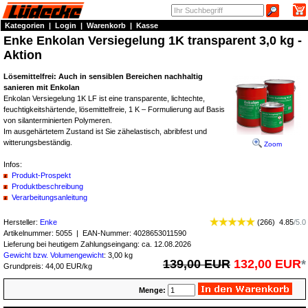
Kategorien
|
Login
|
Warenkorb
|
Kasse
Enke Enkolan Versiegelung 1K transparent 3,0 kg -
Aktion
Lösemittelfrei: Auch in sensiblen Bereichen nachhaltig
sanieren mit Enkolan
Enkolan Versiegelung 1K LF ist eine transparente, lichtechte,
feuchtigkeitshärtende, lösemittelfreie, 1 K – Formulierung auf Basis
von silanterminierten Polymeren.
Im ausgehärtetem Zustand ist Sie zähelastisch, abribfest und
witterungsbeständig.
Zoom
Infos:
Produkt-Prospekt
Produktbeschreibung
Verarbeitungsanleitung
Hersteller:
Enke
(
266
)
4.85
/
5.0
Artikelnummer:
5055
| EAN-Nummer:
4028653011590
Lieferung bei heutigem Zahlungseingang: ca. 12.08.2026
Gewicht bzw. Volumengewicht
: 3,00 kg
139,00 EUR
132,00 EUR
*
Grundpreis: 44,00 EUR/kg
Menge: