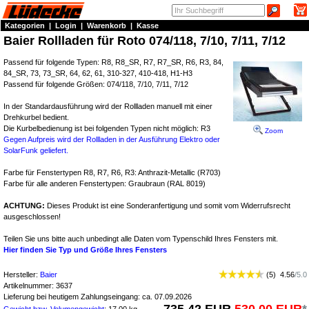
Kategorien
|
Login
|
Warenkorb
|
Kasse
Baier Rollladen für Roto 074/118, 7/10, 7/11, 7/12
Passend für folgende Typen: R8, R8_SR, R7, R7_SR, R6, R3, 84,
84_SR, 73, 73_SR, 64, 62, 61, 310-327, 410-418, H1-H3
Passend für folgende Größen: 074/118, 7/10, 7/11, 7/12
In der Standardausführung wird der Rollladen manuell mit einer
Drehkurbel bedient.
Die Kurbelbedienung ist bei folgenden Typen nicht möglich: R3
Zoom
Gegen Aufpreis wird der Rollladen in der Ausführung Elektro oder
SolarFunk geliefert.
Farbe für Fenstertypen R8, R7, R6, R3: Anthrazit-Metallic (R703)
Farbe für alle anderen Fenstertypen: Graubraun (RAL 8019)
ACHTUNG:
Dieses Produkt ist eine Sonderanfertigung und somit vom Widerrufsrecht
ausgeschlossen!
Teilen Sie uns bitte auch unbedingt alle Daten vom Typenschild Ihres Fensters mit.
Hier finden Sie Typ und Größe Ihres Fensters
Hersteller:
Baier
(
5
)
4.56
/
5.0
Artikelnummer:
3637
Lieferung bei heutigem Zahlungseingang: ca. 07.09.2026