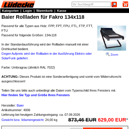
Kategorien
|
Login
|
Warenkorb
|
Kasse
Baier Rollladen für Fakro 134x118
Passend für alle Typen aus Holz: FPP, FPT, FPU, FTL, FTP, FTT,
FTU
Passend für folgende Größen: 134x118
In der Standardausführung wird der Rollladen manuell mit einer
Drehkurbel bedient.
Gegen Aufpreis wird der Rollladen in der Ausführung Elektro oder
Zoom
SolarFunk geliefert.
Farbe: Umbragrau (ähnlich RAL 7022)
ACHTUNG:
Dieses Produkt ist eine Sonderanfertigung und somit vom Widerrufsrecht
ausgeschlossen!
Teilen Sie uns bitte auch unbedingt alle Daten vom Typenschild Ihres Fensters mit.
Hier finden Sie Typ und Größe Ihres Fensters
Hersteller:
Baier
Artikelnummer:
4006
Lieferung bei heutigem Zahlungseingang: ca. 07.09.2026
873,46 EUR
629,00 EUR
*
Gewicht bzw. Volumengewicht
: 24,00 kg